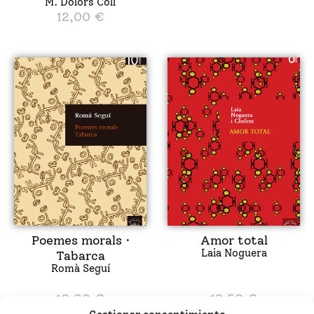
M. Dolors Coll
12,00
€
Poemes morals ·
Amor total
Laia Noguera
Tabarca
Romà Seguí
10,00
€
19,50
€