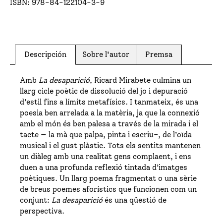
ISBN:
978-84-122104-3-9
Descripción
Sobre l'autor
Premsa
Amb
La desaparició
, Ricard Mirabete culmina un
llarg cicle poètic de dissolució del jo i depuració
d’estil fins a límits metafísics. I tanmateix, és una
poesia ben arrelada a la matèria, ja que la connexió
amb el món és ben palesa a través de la mirada i el
tacte — la mà que palpa, pinta i escriu–, de l’oïda
musical i el gust plàstic. Tots els sentits mantenen
un diàleg amb una realitat gens complaent, i ens
duen a una profunda reflexió tintada d’imatges
poètiques. Un llarg poema fragmentat o una sèrie
de breus poemes aforístics que funcionen com un
conjunt:
La desaparició
és una qüestió de
perspectiva.